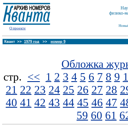
Нау
физико-м
Новы
О проекте
Квант >>
1979 год
>>
номер 9
Обложка жур
стp.
<<
1
2
3
4
5
6
7
8
9
21
22
23
24
25
26
27
28
2
40
41
42
43
44
45
46
47
4
59
60
61
6