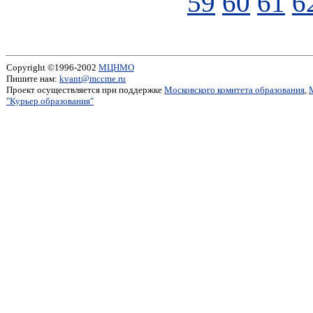
59
60
61
6
Copyright ©1996-2002
МЦНМО
Пишите нам:
kvant@mccme.ru
Проект осуществляется при поддержке
Московского комитета образования
,
"Курьер образования"