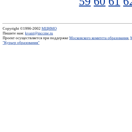
59
60
61
6
Copyright ©1996-2002
МЦНМО
Пишите нам:
kvant@mccme.ru
Проект осуществляется при поддержке
Московского комитета образования
,
"Курьер образования"