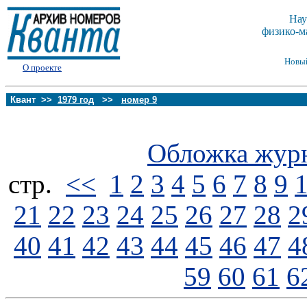
Нау
физико-м
Новы
О проекте
Квант >>
1979 год
>>
номер 9
Обложка жур
стp.
<<
1
2
3
4
5
6
7
8
9
21
22
23
24
25
26
27
28
2
40
41
42
43
44
45
46
47
4
59
60
61
6