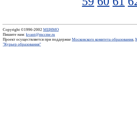
59
60
61
6
Copyright ©1996-2002
МЦНМО
Пишите нам:
kvant@mccme.ru
Проект осуществляется при поддержке
Московского комитета образования
,
"Курьер образования"