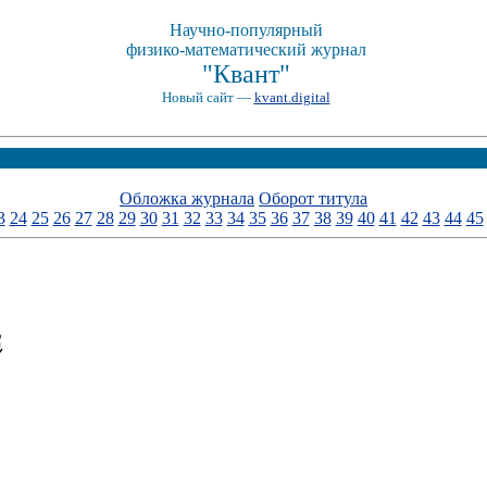
Научно-популярный
физико-математический журнал
"Квант"
Новый сайт —
kvant.digital
Обложка журнала
Оборот титула
3
24
25
26
27
28
29
30
31
32
33
34
35
36
37
38
39
40
41
42
43
44
45