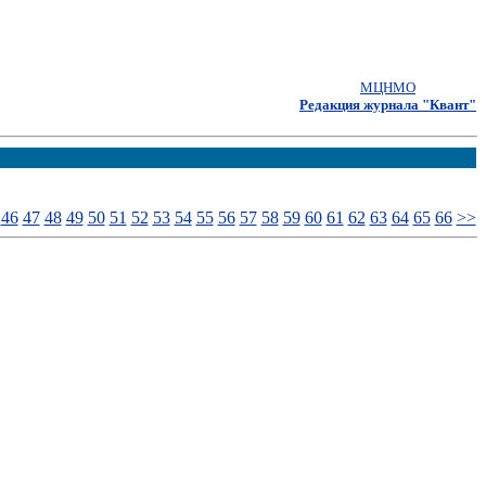
МЦНМО
Редакция журнала "Квант"
46
47
48
49
50
51
52
53
54
55
56
57
58
59
60
61
62
63
64
65
66
>>