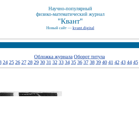
Научно-популярный
физико-математический журнал
"Квант"
Новый сайт —
kvant.digital
Обложка журнала
Оборот титула
3
24
25
26
27
28
29
30
31
32
33
34
35
36
37
38
39
40
41
42
43
44
45