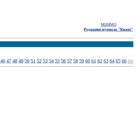
МЦНМО
Редакция журнала "Квант"
46
47
48
49
50
51
52
53
54
55
56
57
58
59
60
61
62
63
64
65
66
>>