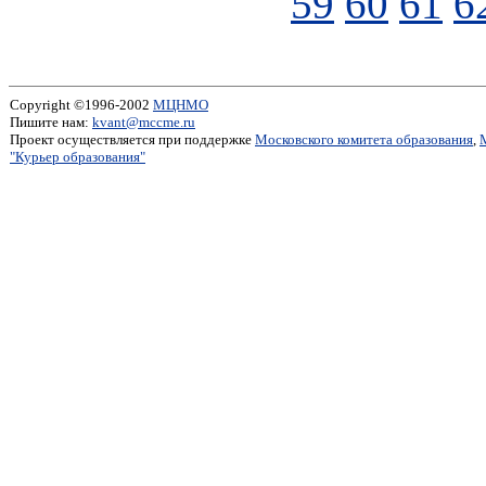
59
60
61
6
Copyright ©1996-2002
МЦНМО
Пишите нам:
kvant@mccme.ru
Проект осуществляется при поддержке
Московского комитета образования
,
"Курьер образования"