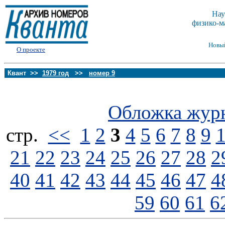
Нау
физико-м
Новы
О проекте
Квант >>
1979 год
>>
номер 9
Обложка жур
стp.
<<
1
2
3
4
5
6
7
8
9
21
22
23
24
25
26
27
28
2
40
41
42
43
44
45
46
47
4
59
60
61
6