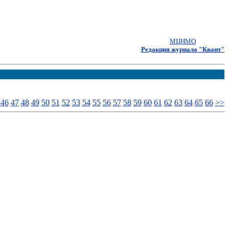
МЦНМО
Редакция журнала "Квант"
46
47
48
49
50
51
52
53
54
55
56
57
58
59
60
61
62
63
64
65
66
>>