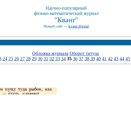
Научно-популярный
физико-математический журнал
"Квант"
Новый сайт —
kvant.digital
Обложка журнала
Оборот титула
3
24
25
26
27
28
29
30
31
32
33
34
35
36
37
38
39
40
41
42
43
44
45