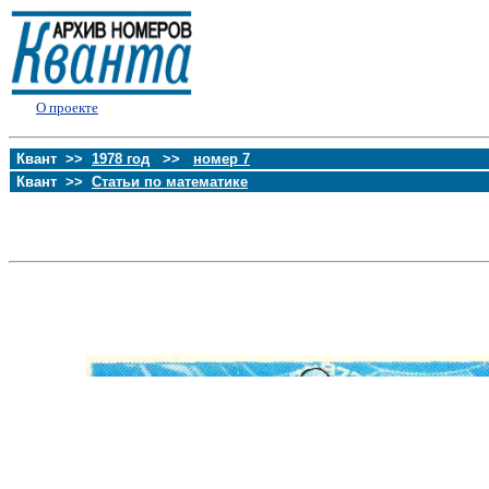
О проекте
Квант >>
1978 год
>>
номер 7
Квант >>
Статьи по математике