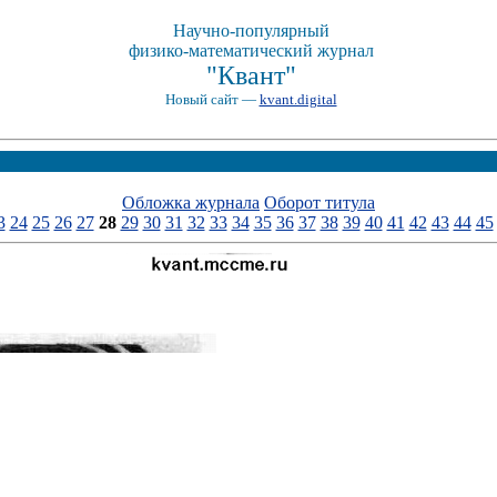
Научно-популярный
физико-математический журнал
"Квант"
Новый сайт —
kvant.digital
Обложка журнала
Оборот титула
3
24
25
26
27
28
29
30
31
32
33
34
35
36
37
38
39
40
41
42
43
44
45