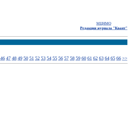
МЦНМО
Редакция журнала "Квант"
46
47
48
49
50
51
52
53
54
55
56
57
58
59
60
61
62
63
64
65
66
>>