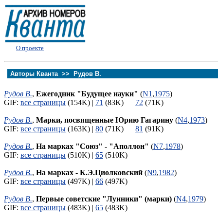
О проекте
Авторы Кванта >>
Рудов В.
Рудов В.
,
Ежегодник "Будущее науки"
(
N1
,
1975
)
GIF:
все страницы
(154K) |
71
(83K)
72
(71K)
Рудов В.
,
Марки, посвященные Юрию Гагарину
(
N4
,
1973
)
GIF:
все страницы
(163K) |
80
(71K)
81
(91K)
Рудов В.
,
На марках "Союз" - "Аполлон"
(
N7
,
1978
)
GIF:
все страницы
(510K) |
65
(510K)
Рудов В.
,
На марках - К.Э.Циолковский
(
N9
,
1982
)
GIF:
все страницы
(497K) |
66
(497K)
Рудов В.
,
Первые советские "Лунники" (марки)
(
N4
,
1979
)
GIF:
все страницы
(483K) |
65
(483K)