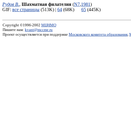
Рудов В.
,
Шахматная филателия
(
N7
,
1981
)
GIF:
все страницы
(513K) |
64
(68K)
65
(445K)
Copyright ©1996-2002
МЦНМО
Пишите нам:
kvant@mccme.ru
Проект осуществляется при поддержке
Московского комитета образования
,