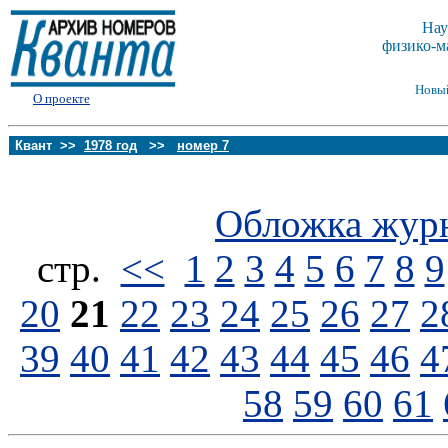
Нау
физико-м
Новы
О проекте
Квант >>
1978 год
>>
номер 7
Обложка жур
стp.
<<
1
2
3
4
5
6
7
8
9
20
21
22
23
24
25
26
27
2
39
40
41
42
43
44
45
46
4
58
59
60
61