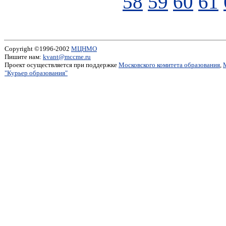
58
59
60
61
Copyright ©1996-2002
МЦНМО
Пишите нам:
kvant@mccme.ru
Проект осуществляется при поддержке
Московского комитета образования
,
"Курьер образования"