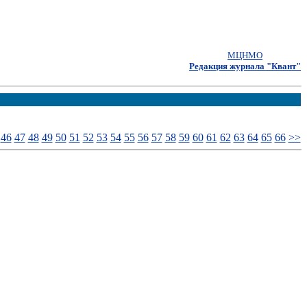
МЦНМО
Редакция журнала "Квант"
46
47
48
49
50
51
52
53
54
55
56
57
58
59
60
61
62
63
64
65
66
>>