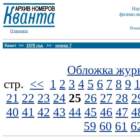
Нау
физико-м
Новы
О проекте
Квант >>
1978 год
>>
номер 7
Обложка жур
стp.
<<
1
2
3
4
5
6
7
8
9
21
22
23
24
25
26
27
28
2
40
41
42
43
44
45
46
47
4
59
60
61
6