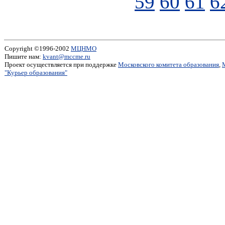
59
60
61
6
Copyright ©1996-2002
МЦНМО
Пишите нам:
kvant@mccme.ru
Проект осуществляется при поддержке
Московского комитета образования
,
"Курьер образования"