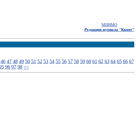
МЦНМО
Редакция журнала "Квант"
46
47
48
49
50
51
52
53
54
55
56
57
58
59
60
61
62
63
64
65
66
67
95
96
97
98
>>