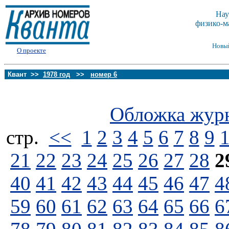
Нау
физико-м
Новы
О проекте
Квант >>
1978 год
>>
номер 6
Обложка жур
стp.
<<
1
2
3
4
5
6
7
8
9
21
22
23
24
25
26
27
28
2
40
41
42
43
44
45
46
47
4
59
60
61
62
63
64
65
66
6