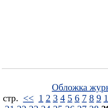
Обложка жур
стp.
<<
1
2
3
4
5
6
7
8
9