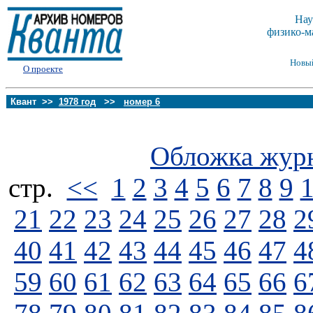
Нау
физико-м
Новы
О проекте
Квант >>
1978 год
>>
номер 6
Обложка жур
стp.
<<
1
2
3
4
5
6
7
8
9
21
22
23
24
25
26
27
28
2
40
41
42
43
44
45
46
47
4
59
60
61
62
63
64
65
66
6