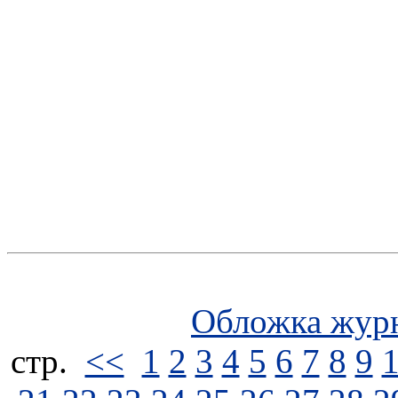
Обложка жур
стp.
<<
1
2
3
4
5
6
7
8
9