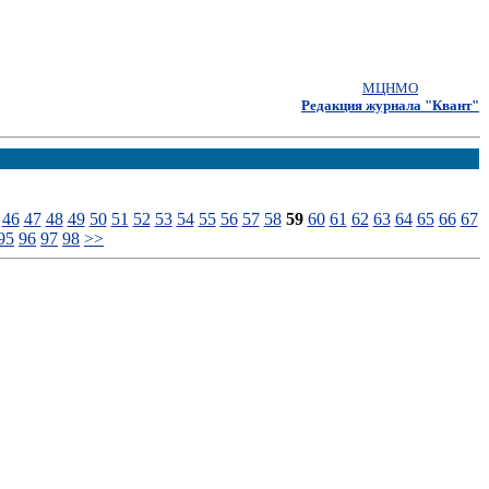
МЦНМО
Редакция журнала "Квант"
46
47
48
49
50
51
52
53
54
55
56
57
58
59
60
61
62
63
64
65
66
67
95
96
97
98
>>