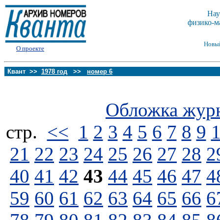
Нау
физико-м
Новы
О проекте
Квант >>
1978 год
>>
номер 6
Обложка жур
стp.
<<
1
2
3
4
5
6
7
8
9
21
22
23
24
25
26
27
28
2
40
41
42
43
44
45
46
47
4
59
60
61
62
63
64
65
66
6