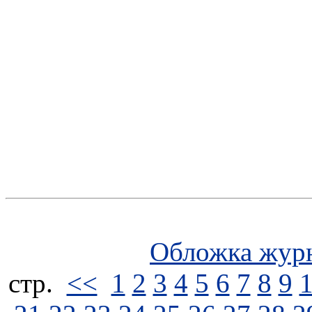
Обложка жур
стp.
<<
1
2
3
4
5
6
7
8
9