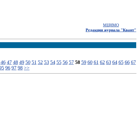
МЦНМО
Редакция журнала "Квант"
46
47
48
49
50
51
52
53
54
55
56
57
58
59
60
61
62
63
64
65
66
67
95
96
97
98
>>