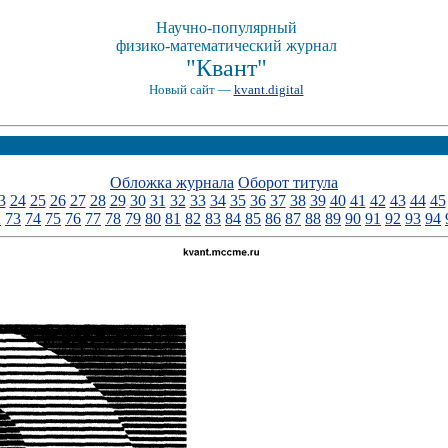
Научно-популярный
физико-математический журнал
"Квант"
Новый сайт —
kvant.digital
Обложка журнала
Оборот титула
3
24
25
26
27
28
29
30
31
32
33
34
35
36
37
38
39
40
41
42
43
44
45
2
73
74
75
76
77
78
79
80
81
82
83
84
85
86
87
88
89
90
91
92
93
94