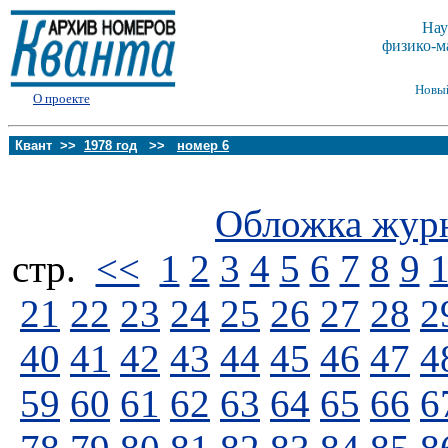
Нау
физико-м
Новы
О проекте
Квант >>
1978 год
>>
номер 6
Обложка жур
стp.
<<
1
2
3
4
5
6
7
8
9
21
22
23
24
25
26
27
28
2
40
41
42
43
44
45
46
47
4
59
60
61
62
63
64
65
66
6