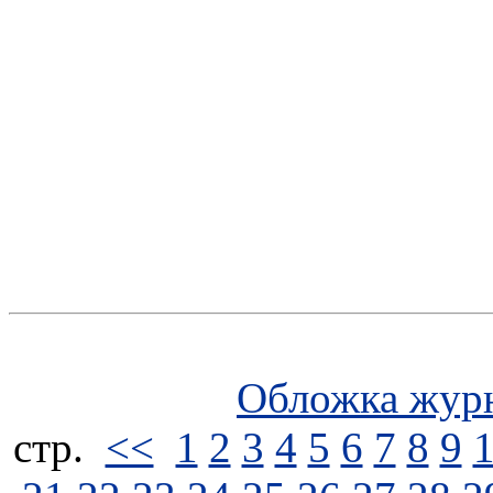
Обложка жур
стp.
<<
1
2
3
4
5
6
7
8
9