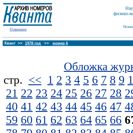
Нау
физико-м
Новы
О проекте
Квант >>
1978 год
>>
номер 6
Обложка жур
стp.
<<
1
2
3
4
5
6
7
8
9
21
22
23
24
25
26
27
28
2
40
41
42
43
44
45
46
47
4
59
60
61
62
63
64
65
66
6