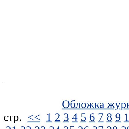
Обложка жур
стp.
<<
1
2
3
4
5
6
7
8
9