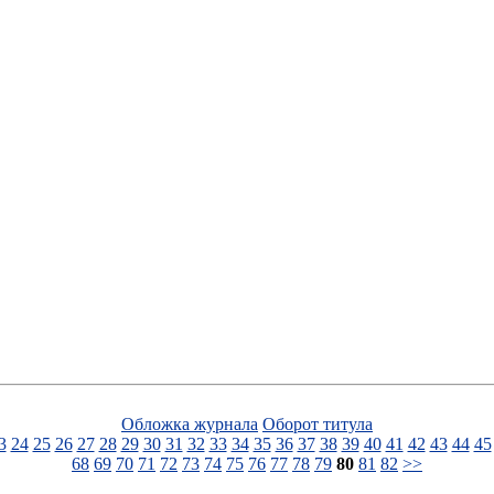
Обложка журнала
Оборот титула
3
24
25
26
27
28
29
30
31
32
33
34
35
36
37
38
39
40
41
42
43
44
45
68
69
70
71
72
73
74
75
76
77
78
79
80
81
82
>>