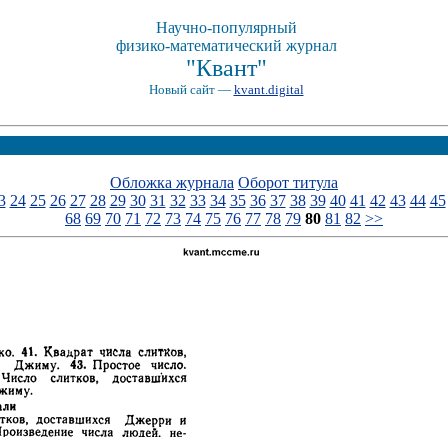
Научно-популярный
физико-математический журнал
"Квант"
Новый сайт —
kvant.digital
Обложка журнала
Оборот титула
3
24
25
26
27
28
29
30
31
32
33
34
35
36
37
38
39
40
41
42
43
44
45
68
69
70
71
72
73
74
75
76
77
78
79
80
81
82
>>