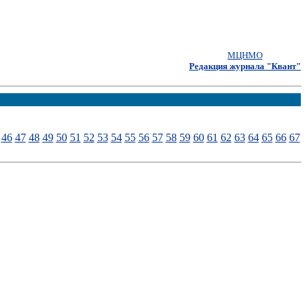
МЦНМО
Редакция журнала "Квант"
46
47
48
49
50
51
52
53
54
55
56
57
58
59
60
61
62
63
64
65
66
67