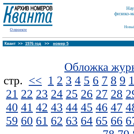
Нау
физико-м
Новы
О проекте
Квант >>
1976 год
>>
номер 5
Обложка жур
стp.
<<
1
2
3
4
5
6
7
8
9
21
22
23
24
25
26
27
28
2
40
41
42
43
44
45
46
47
4
59
60
61
62
63
64
65
66
6