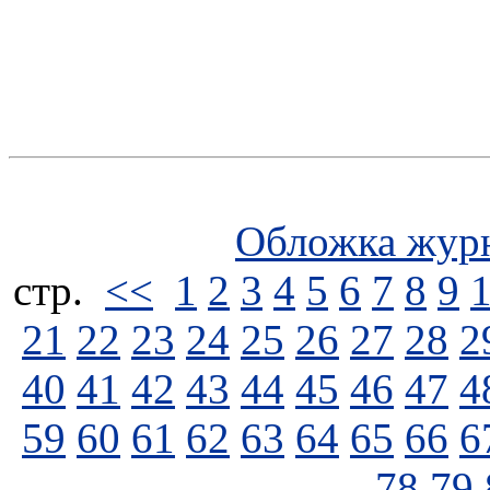
Обложка жур
стp.
<<
1
2
3
4
5
6
7
8
9
21
22
23
24
25
26
27
28
2
40
41
42
43
44
45
46
47
4
59
60
61
62
63
64
65
66
6
78
79