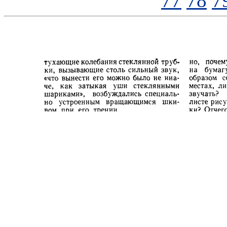
77
78
7