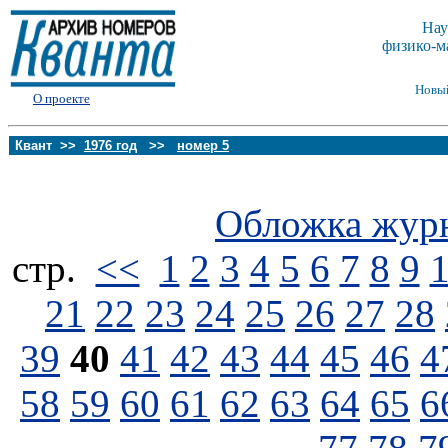
Нау
физико-м
Новы
О проекте
Квант >>
1976 год
>>
номер 5
Обложка жур
стp.
<<
1
2
3
4
5
6
7
8
9
21
22
23
24
25
26
27
28
39
40
41
42
43
44
45
46
4
58
59
60
61
62
63
64
65
6