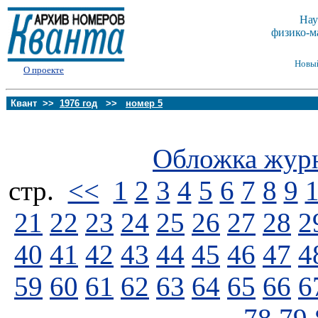
Нау
физико-м
Новы
О проекте
Квант >>
1976 год
>>
номер 5
Обложка жур
стp.
<<
1
2
3
4
5
6
7
8
9
21
22
23
24
25
26
27
28
2
40
41
42
43
44
45
46
47
4
59
60
61
62
63
64
65
66
6