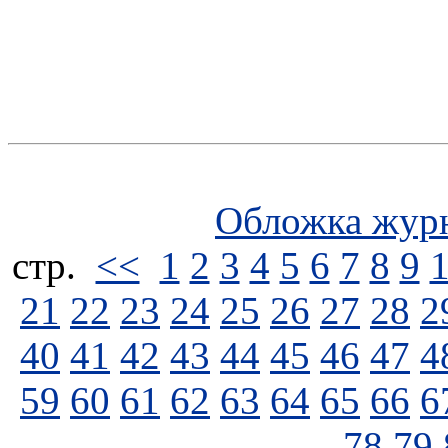
Обложка жур
стp.
<<
1
2
3
4
5
6
7
8
9
21
22
23
24
25
26
27
28
2
40
41
42
43
44
45
46
47
4
59
60
61
62
63
64
65
66
6
78
79