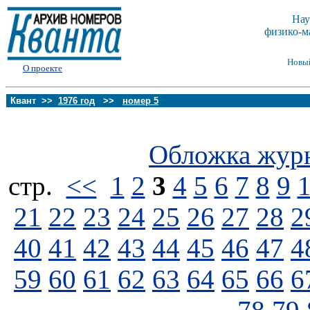
Нау
физико-м
Новы
О проекте
Квант >>
1976 год
>>
номер 5
Обложка жур
стp.
<<
1
2
3
4
5
6
7
8
9
21
22
23
24
25
26
27
28
2
40
41
42
43
44
45
46
47
4
59
60
61
62
63
64
65
66
6