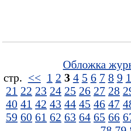
Обложка жур
стp.
<<
1
2
3
4
5
6
7
8
9
21
22
23
24
25
26
27
28
2
40
41
42
43
44
45
46
47
4
59
60
61
62
63
64
65
66
6
78
79