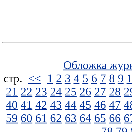
Обложка жур
стp.
<<
1
2
3
4
5
6
7
8
9
21
22
23
24
25
26
27
28
2
40
41
42
43
44
45
46
47
4
59
60
61
62
63
64
65
66
6
78
79