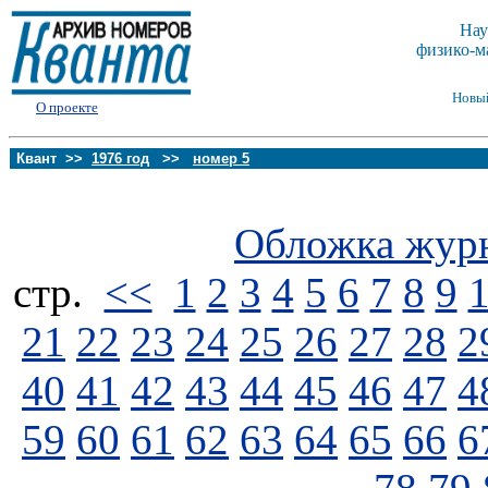
Нау
физико-м
Новы
О проекте
Квант >>
1976 год
>>
номер 5
Обложка жур
стp.
<<
1
2
3
4
5
6
7
8
9
21
22
23
24
25
26
27
28
2
40
41
42
43
44
45
46
47
4
59
60
61
62
63
64
65
66
6