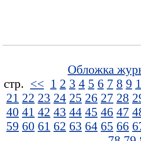
Обложка жур
стp.
<<
1
2
3
4
5
6
7
8
9
21
22
23
24
25
26
27
28
2
40
41
42
43
44
45
46
47
4
59
60
61
62
63
64
65
66
6
78
79