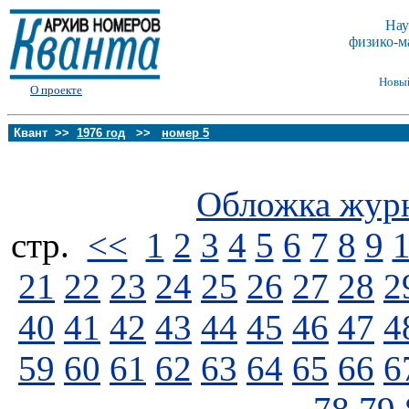
Нау
физико-м
Новы
О проекте
Квант >>
1976 год
>>
номер 5
Обложка жур
стp.
<<
1
2
3
4
5
6
7
8
9
21
22
23
24
25
26
27
28
2
40
41
42
43
44
45
46
47
4
59
60
61
62
63
64
65
66
6