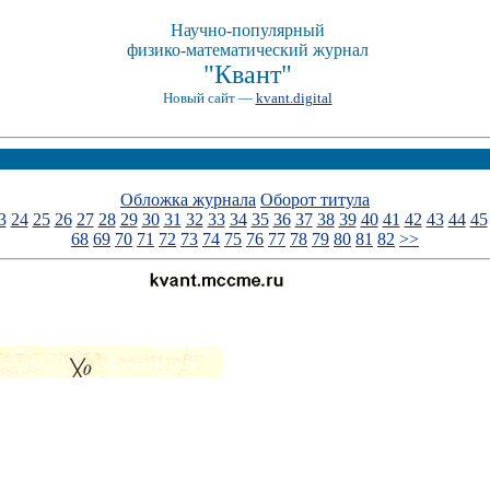
Научно-популярный
физико-математический журнал
"Квант"
Новый сайт —
kvant.digital
Обложка журнала
Оборот титула
3
24
25
26
27
28
29
30
31
32
33
34
35
36
37
38
39
40
41
42
43
44
45
68
69
70
71
72
73
74
75
76
77
78
79
80
81
82
>>