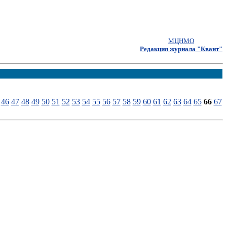
МЦНМО
Редакция журнала "Квант"
46
47
48
49
50
51
52
53
54
55
56
57
58
59
60
61
62
63
64
65
66
67