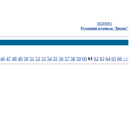
МЦНМО
Редакция журнала "Квант"
46
47
48
49
50
51
52
53
54
55
56
57
58
59
60
61
62
63
64
65
66
>>