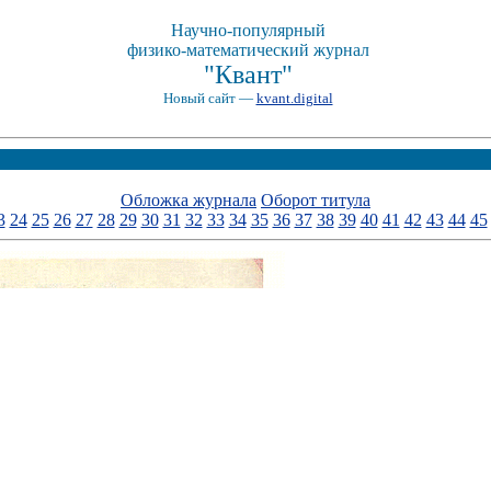
Научно-популярный
физико-математический журнал
"Квант"
Новый сайт —
kvant.digital
Обложка журнала
Оборот титула
3
24
25
26
27
28
29
30
31
32
33
34
35
36
37
38
39
40
41
42
43
44
45