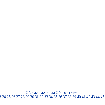
Обложка журнала
Оборот титула
3
24
25
26
27
28
29
30
31
32
33
34
35
36
37
38
39
40
41
42
43
44
45