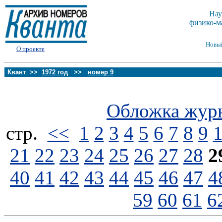
Нау
физико-м
Новы
О проекте
Квант >>
1972 год
>>
номер 9
Обложка жур
стp.
<<
1
2
3
4
5
6
7
8
9
21
22
23
24
25
26
27
28
2
40
41
42
43
44
45
46
47
4
59
60
61
6