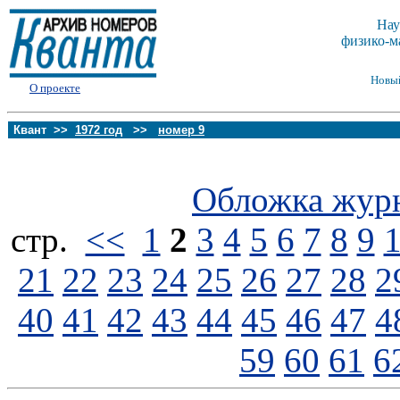
Нау
физико-м
Новы
О проекте
Квант >>
1972 год
>>
номер 9
Обложка жур
стp.
<<
1
2
3
4
5
6
7
8
9
21
22
23
24
25
26
27
28
2
40
41
42
43
44
45
46
47
4
59
60
61
6