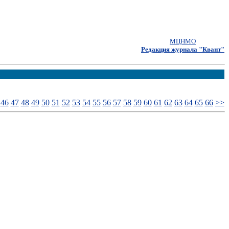
МЦНМО
Редакция журнала "Квант"
46
47
48
49
50
51
52
53
54
55
56
57
58
59
60
61
62
63
64
65
66
>>