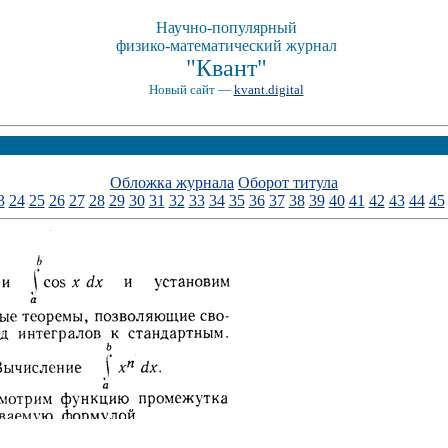
Научно-популярный
физико-математический журнал
"Квант"
Новый сайт —
kvant.digital
Обложка журнала
Оборот титула
3
24
25
26
27
28
29
30
31
32
33
34
35
36
37
38
39
40
41
42
43
44
45