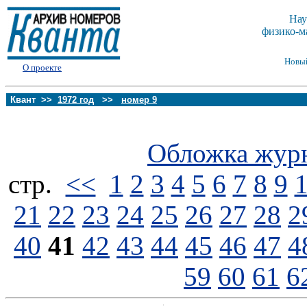
Нау
физико-м
Новы
О проекте
Квант >>
1972 год
>>
номер 9
Обложка жур
стp.
<<
1
2
3
4
5
6
7
8
9
21
22
23
24
25
26
27
28
2
40
41
42
43
44
45
46
47
4
59
60
61
6