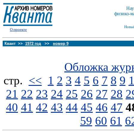
Нау
физико-м
Новы
О проекте
Квант >>
1972 год
>>
номер 9
Обложка жур
стp.
<<
1
2
3
4
5
6
7
8
9
21
22
23
24
25
26
27
28
2
40
41
42
43
44
45
46
47
4
59
60
61
6