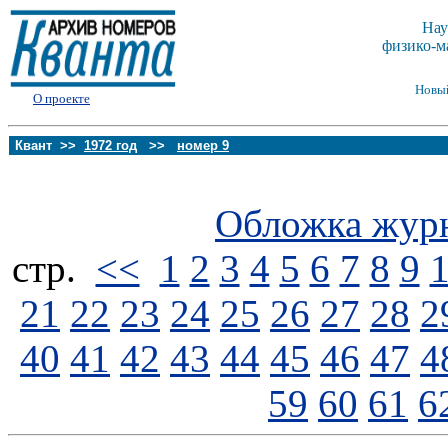
Нау
физико-м
Новы
О проекте
Квант >>
1972 год
>>
номер 9
Обложка жур
стp.
<<
1
2
3
4
5
6
7
8
9
21
22
23
24
25
26
27
28
2
40
41
42
43
44
45
46
47
4
59
60
61
6