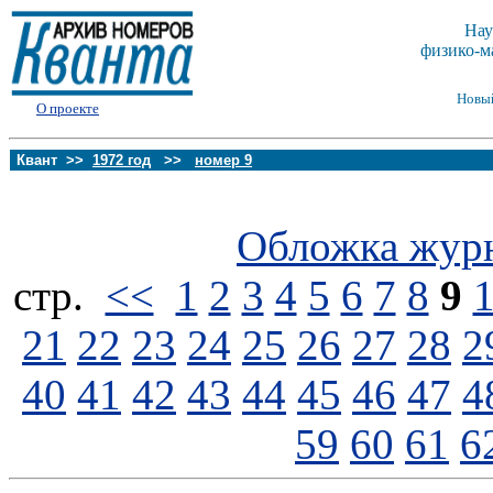
Нау
физико-м
Новы
О проекте
Квант >>
1972 год
>>
номер 9
Обложка жур
стp.
<<
1
2
3
4
5
6
7
8
9
21
22
23
24
25
26
27
28
2
40
41
42
43
44
45
46
47
4
59
60
61
6