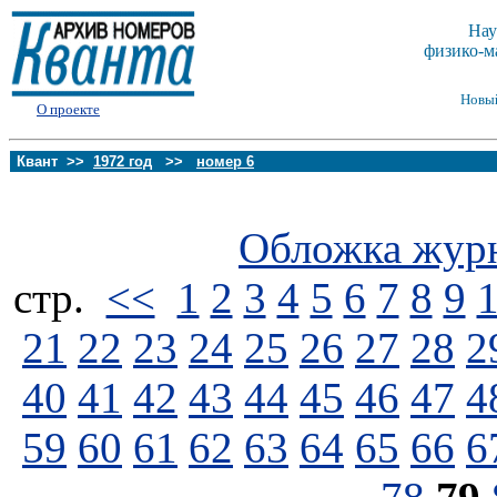
Нау
физико-м
Новы
О проекте
Квант >>
1972 год
>>
номер 6
Обложка жур
стp.
<<
1
2
3
4
5
6
7
8
9
21
22
23
24
25
26
27
28
2
40
41
42
43
44
45
46
47
4
59
60
61
62
63
64
65
66
6