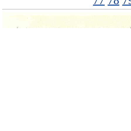
77
78
7