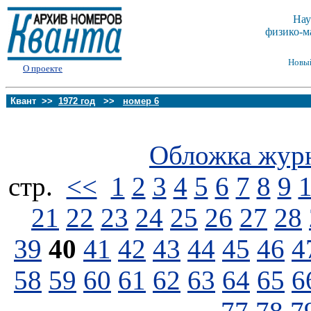
Нау
физико-м
Новы
О проекте
Квант >>
1972 год
>>
номер 6
Обложка жур
стp.
<<
1
2
3
4
5
6
7
8
9
21
22
23
24
25
26
27
28
39
40
41
42
43
44
45
46
4
58
59
60
61
62
63
64
65
6