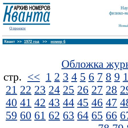
Нау
физико-м
Новы
О проекте
Квант >>
1972 год
>>
номер 6
Обложка жур
стp.
<<
1
2
3
4
5
6
7
8
9
21
22
23
24
25
26
27
28
2
40
41
42
43
44
45
46
47
4
59
60
61
62
63
64
65
66
6