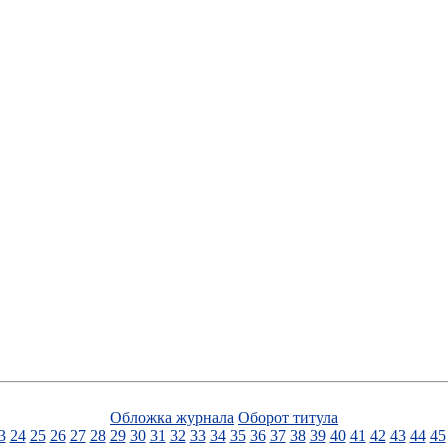
Обложка журнала
Оборот титула
3
24
25
26
27
28
29
30
31
32
33
34
35
36
37
38
39
40
41
42
43
44
45