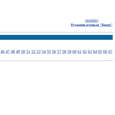
МЦНМО
Редакция журнала "Квант"
46
47
48
49
50
51
52
53
54
55
56
57
58
59
60
61
62
63
64
65
66
67