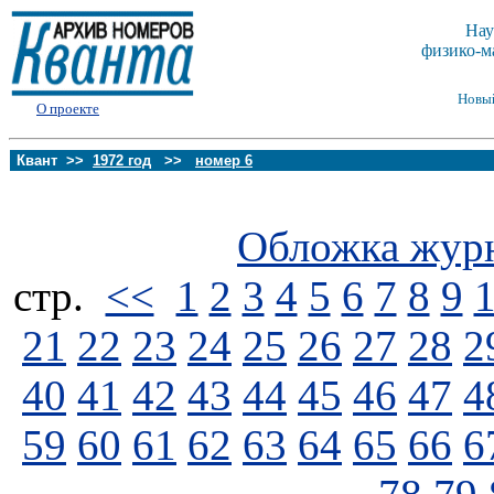
Нау
физико-м
Новы
О проекте
Квант >>
1972 год
>>
номер 6
Обложка жур
стp.
<<
1
2
3
4
5
6
7
8
9
21
22
23
24
25
26
27
28
2
40
41
42
43
44
45
46
47
4
59
60
61
62
63
64
65
66
6