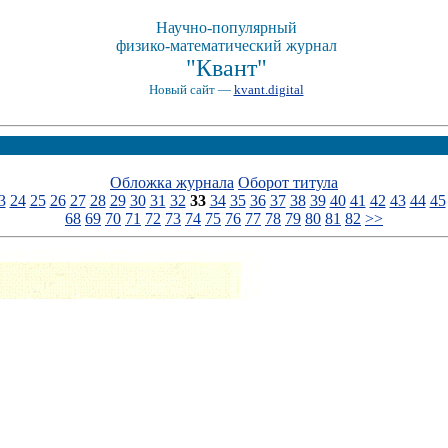
Научно-популярный
физико-математический журнал
"Квант"
Новый сайт —
kvant.digital
Обложка журнала
Оборот титула
3
24
25
26
27
28
29
30
31
32
33
34
35
36
37
38
39
40
41
42
43
44
45
68
69
70
71
72
73
74
75
76
77
78
79
80
81
82
>>