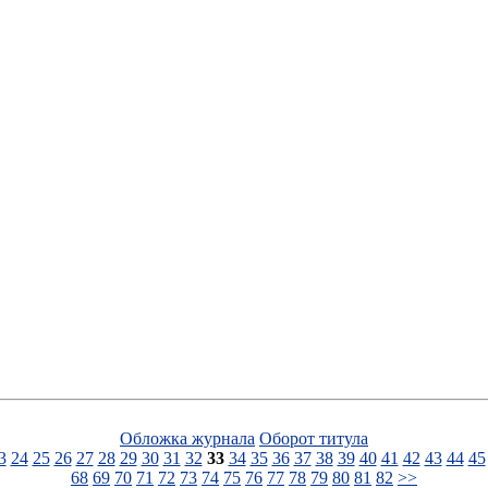
Обложка журнала
Оборот титула
3
24
25
26
27
28
29
30
31
32
33
34
35
36
37
38
39
40
41
42
43
44
45
68
69
70
71
72
73
74
75
76
77
78
79
80
81
82
>>