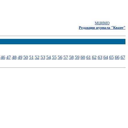
МЦНМО
Редакция журнала "Квант"
46
47
48
49
50
51
52
53
54
55
56
57
58
59
60
61
62
63
64
65
66
67