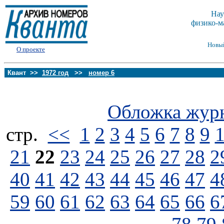
Нау
физико-м
Новы
О проекте
Квант >>
1972 год
>>
номер 6
Обложка жур
стp.
<<
1
2
3
4
5
6
7
8
9
21
22
23
24
25
26
27
28
2
40
41
42
43
44
45
46
47
4
59
60
61
62
63
64
65
66
6