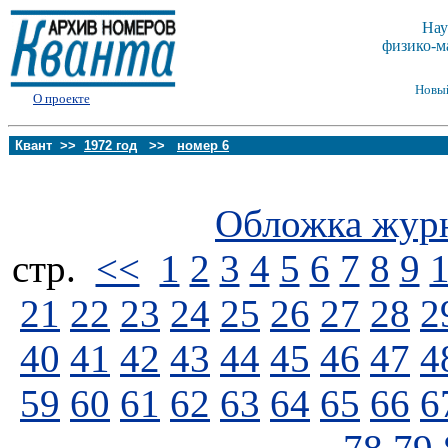
Нау
физико-м
Новы
О проекте
Квант >>
1972 год
>>
номер 6
Обложка жур
стp.
<<
1
2
3
4
5
6
7
8
9
21
22
23
24
25
26
27
28
2
40
41
42
43
44
45
46
47
4
59
60
61
62
63
64
65
66
6