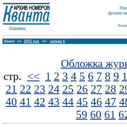
Нау
физико-м
Новы
О проекте
Квант >>
1971 год
>>
номер 6
Обложка жур
стp.
<<
1
2
3
4
5
6
7
8
9
21
22
23
24
25
26
27
28
2
40
41
42
43
44
45
46
47
4
59
60
61
6