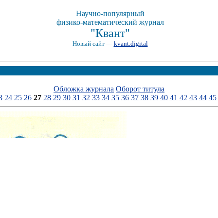
Научно-популярный
физико-математический журнал
"Квант"
Новый сайт —
kvant.digital
Обложка журнала
Оборот титула
3
24
25
26
27
28
29
30
31
32
33
34
35
36
37
38
39
40
41
42
43
44
45