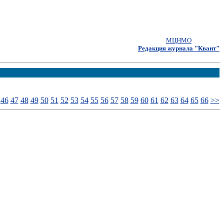
МЦНМО
Редакция журнала "Квант"
46
47
48
49
50
51
52
53
54
55
56
57
58
59
60
61
62
63
64
65
66
>>