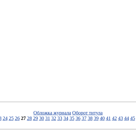
Обложка журнала
Оборот титула
3
24
25
26
27
28
29
30
31
32
33
34
35
36
37
38
39
40
41
42
43
44
45