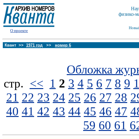
Нау
физико-м
Новы
О проекте
Квант >>
1971 год
>>
номер 6
Обложка жур
стp.
<<
1
2
3
4
5
6
7
8
9
21
22
23
24
25
26
27
28
2
40
41
42
43
44
45
46
47
4
59
60
61
6