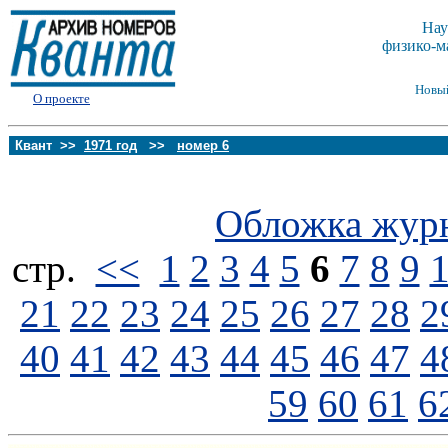
Нау
физико-м
Новы
О проекте
Квант >>
1971 год
>>
номер 6
Обложка жур
стp.
<<
1
2
3
4
5
6
7
8
9
21
22
23
24
25
26
27
28
2
40
41
42
43
44
45
46
47
4
59
60
61
6