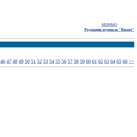
МЦНМО
Редакция журнала "Квант"
46
47
48
49
50
51
52
53
54
55
56
57
58
59
60
61
62
63
64
65
66
>>